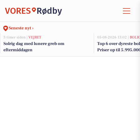
VORES
Rødby
Seneste nyt ›
3 timer siden |
VEJRET
05-08-2026 13:02 |
BOLI
Solrig dag med lunere greb om
Top 6 over dyreste boli
eftermiddagen
Priser op til 5.995.00