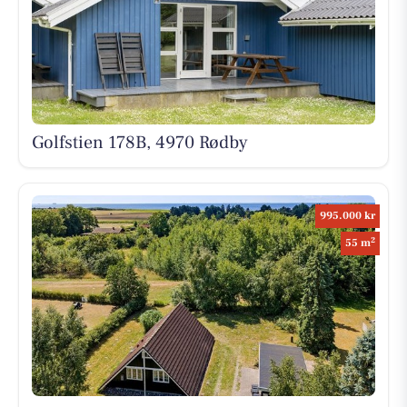
Golfstien 178B, 4970 Rødby
995.000 kr
2
55 m