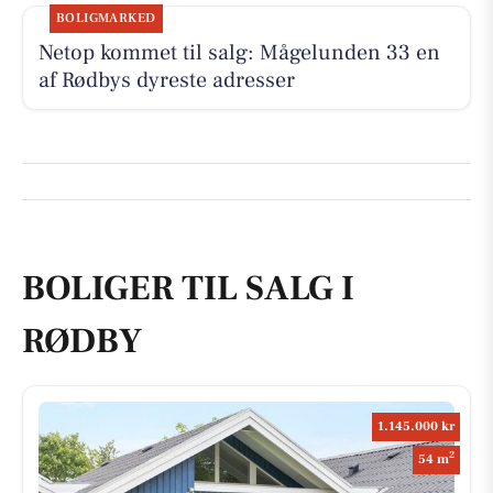
BOLIGMARKED
Netop kommet til salg: Mågelunden 33 en
af Rødbys dyreste adresser
BOLIGER TIL SALG I
RØDBY
1.145.000 kr
2
54 m