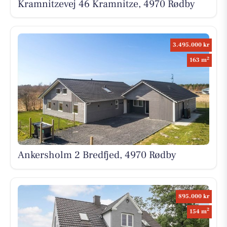
Kramnitzevej 46 Kramnitze, 4970 Rødby
3.495.000 kr
2
163 m
Ankersholm 2 Bredfjed, 4970 Rødby
895.000 kr
2
154 m