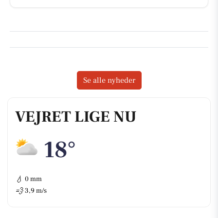
Se alle nyheder
VEJRET LIGE NU
18°
💧
0 mm
💨
3,9 m/s