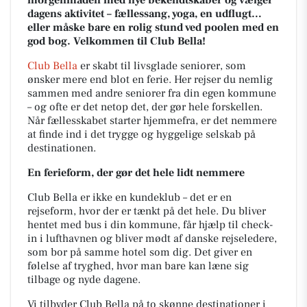
morgenmaden med nye bekendtskaber og vælger
dagens aktivitet – fællessang, yoga, en udflugt…
eller måske bare en rolig stund ved poolen med en
god bog. Velkommen til Club Bella!
Club Bella
er skabt til livsglade seniorer, som
ønsker mere end blot en ferie. Her rejser du nemlig
sammen med andre seniorer fra din egen kommune
– og ofte er det netop det, der gør hele forskellen.
Når fællesskabet starter hjemmefra, er det nemmere
at finde ind i det trygge og hyggelige selskab på
destinationen.
En ferieform, der gør det hele lidt nemmere
Club Bella er ikke en kundeklub – det er en
rejseform, hvor der er tænkt på det hele. Du bliver
hentet med bus i din kommune, får hjælp til check-
in i lufthavnen og bliver mødt af danske rejseledere,
som bor på samme hotel som dig. Det giver en
følelse af tryghed, hvor man bare kan læne sig
tilbage og nyde dagene.
Vi tilbyder Club Bella på to skønne destinationer i