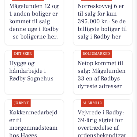
Mågelunden 12 og
Norreskovvej 6 er
1 anden boliger er
til salg for kun
kommet til salg
395.000 kr.: Se de
denne uge i Rødby
billigste boliger til
- se boligerne her.
salg i Rødby her
DET SKER
BOLIGMARKED
Hygge og
Netop kommet til
håndarbejde i
salg: Mågelunden
Rødby Sognehus
33 en af Rødbys
dyreste adresser
JOBNYT
ALARM112
Køkkenmedarbejd
Vejvrede i Rødby:
er til
39-årig sigtet for
morgenmadsteam
overtrædelse af
hos Hages
ordensbekendtgør