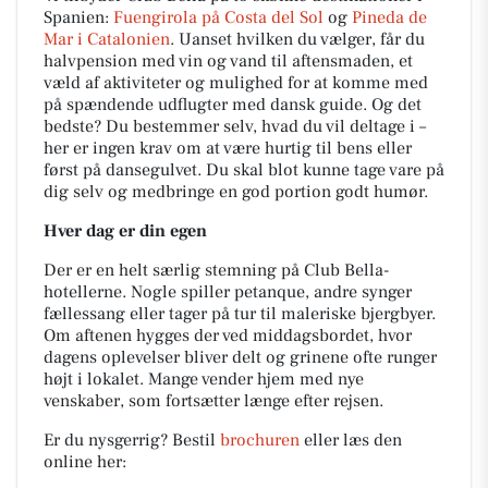
Spanien:
Fuengirola på Costa del Sol
og
Pineda de
Mar i Catalonien
. Uanset hvilken du vælger, får du
halvpension med vin og vand til aftensmaden, et
væld af aktiviteter og mulighed for at komme med
på spændende udflugter med dansk guide. Og det
bedste? Du bestemmer selv, hvad du vil deltage i –
her er ingen krav om at være hurtig til bens eller
først på dansegulvet. Du skal blot kunne tage vare på
dig selv og medbringe en god portion godt humør.
Hver dag er din egen
Der er en helt særlig stemning på Club Bella-
hotellerne. Nogle spiller petanque, andre synger
fællessang eller tager på tur til maleriske bjergbyer.
Om aftenen hygges der ved middagsbordet, hvor
dagens oplevelser bliver delt og grinene ofte runger
højt i lokalet. Mange vender hjem med nye
venskaber, som fortsætter længe efter rejsen.
Er du nysgerrig? Bestil
brochuren
eller læs den
online her: