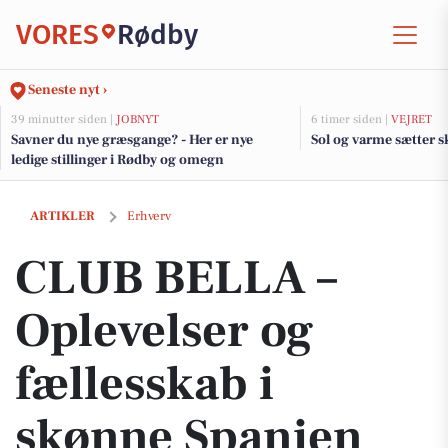
VORES
Rødby
Seneste nyt ›
39 minutter siden |
JOBNYT
6 timer siden |
VEJRET
Savner du nye græsgange? - Her er nye
Sol og varme sætter s
ledige stillinger i Rødby og omegn
CLUB BELLA – Oplevelser og fællesskab i skønne Spanien
ARTIKLER
Erhverv
CLUB BELLA –
Oplevelser og
fællesskab i
skønne Spanien