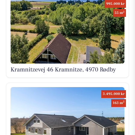
995.000 kr
2
55 m
Kramnitzevej 46 Kramnitze, 4970 Rødby
3.495.000 kr
2
163 m