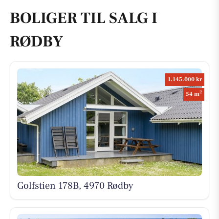
BOLIGER TIL SALG I
RØDBY
1.145.000 kr
2
54 m
Golfstien 178B, 4970 Rødby