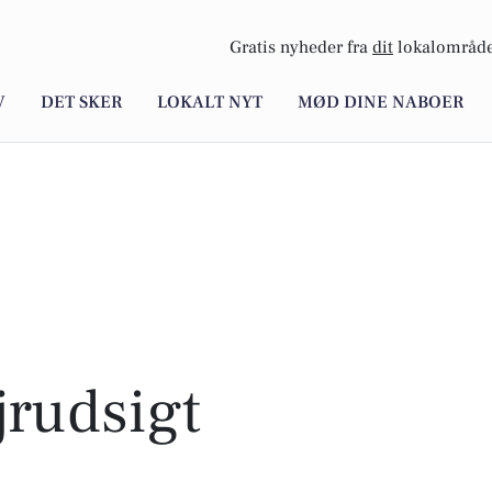
Gratis nyheder fra
dit
lokalområde
V
DET SKER
LOKALT NYT
MØD DINE NABOER
rudsigt