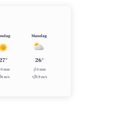
øndag
Mandag
Tirsdag
Onsdag
27°
26°
22°
23°

💧
💧
💧
0 mm
0 mm
0 mm
0 mm

💨
💨
💨
4 m/s
3,9 m/s
5 m/s
2,5 m/s