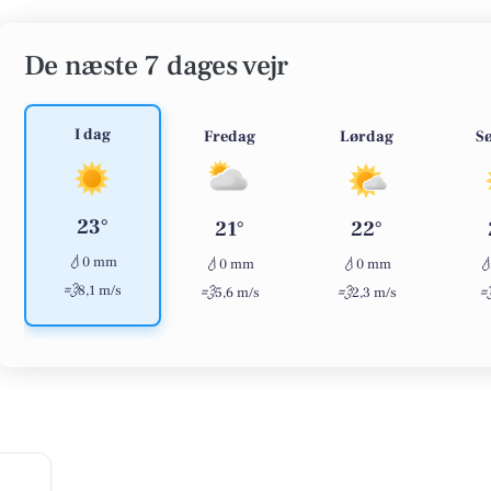
De næste 7 dages vejr
I dag
Fredag
Lørdag
S
23°
21°
22°
💧
0 mm
💧
💧

0 mm
0 mm
💨
8,1 m/s
💨
💨

5,6 m/s
2,3 m/s