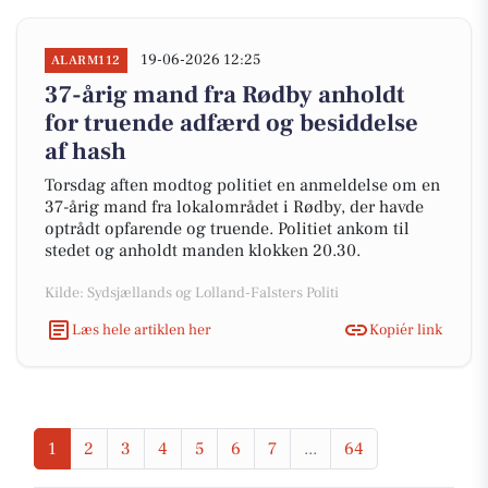
19-06-2026 12:25
ALARM112
37-årig mand fra Rødby anholdt
for truende adfærd og besiddelse
af hash
Torsdag aften modtog politiet en anmeldelse om en
37-årig mand fra lokalområdet i Rødby, der havde
optrådt opfarende og truende. Politiet ankom til
stedet og anholdt manden klokken 20.30.
Kilde: Sydsjællands og Lolland-Falsters Politi
Læs hele artiklen her
Kopiér link
1
2
3
4
5
6
7
...
64