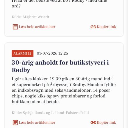
Hvad er det bedste ved at bo i Rødby - med dine
ord?
Kilde: Majbritt Wriedt
Læs hele artiklen her
Kopiér link
01-07-2026 12:25
ALARM112
30-årig anholdt for butikstyveri i
Rødby
I går aftes klokken 19.39 gik en 30-årig mand ind i
et supermarked på Årbyesvej i Rødby. Manden fyldte
en indkøbsvogn med seks vandmeloner, 14 poser
chips, nogle kiks og syv proteinbarer og forlod
butikken uden at betale.
Kilde: Sydsjællands og Lolland-Falsters Politi
Læs hele artiklen her
Kopiér link