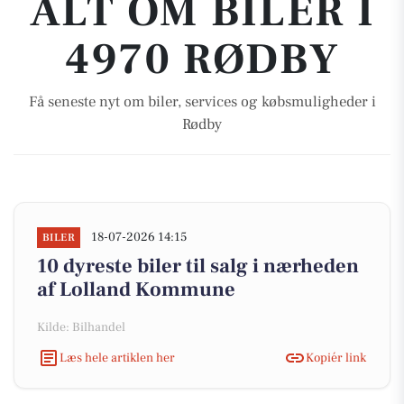
ALT OM BILER I
4970 RØDBY
Få seneste nyt om biler, services og købsmuligheder i
Rødby
18-07-2026 14:15
BILER
10 dyreste biler til salg i nærheden
af Lolland Kommune
Kilde: Bilhandel
Læs hele artiklen her
Kopiér link