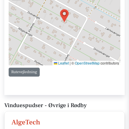
Leaflet
|
©
OpenStreetMap
contributors
Rutevejledning
Vinduespudser - Øvrige i Rødby
AlgeTech