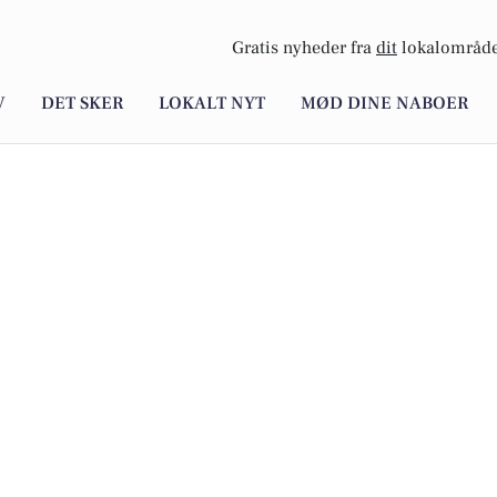
Gratis nyheder fra
dit
lokalområde
V
DET SKER
LOKALT NYT
MØD DINE NABOER