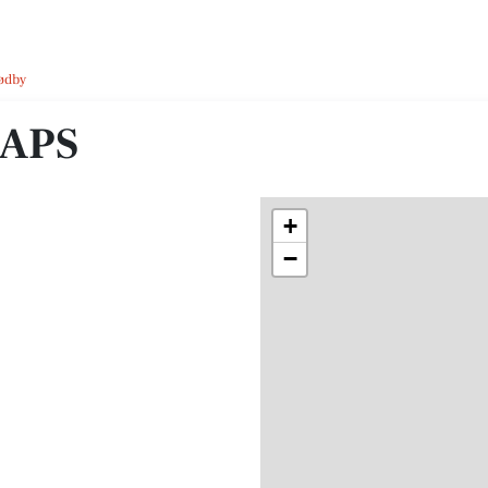
Rødby
 APS
+
−