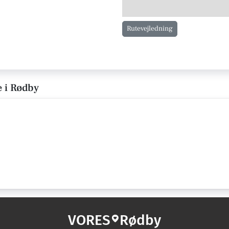
Rutevejledning
e i Rødby
VORES
Rødby