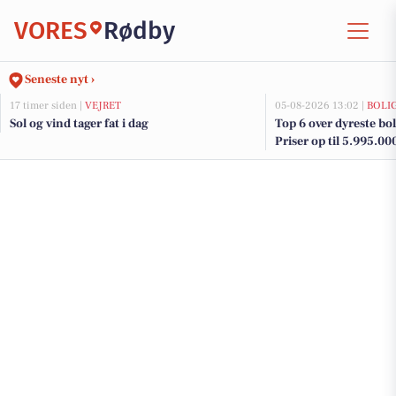
VORES
Rødby
Seneste nyt ›
17 timer siden |
VEJRET
05-08-2026 13:02 |
BOLI
Sol og vind tager fat i dag
Top 6 over dyreste boli
Priser op til 5.995.00