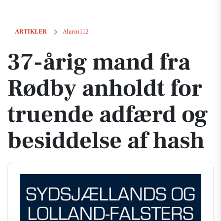
37-årig mand fra Rødby anholdt for truende adfærd og besiddelse af 
ARTIKLER
Alarm112
37-årig mand fra
Rødby anholdt for
truende adfærd og
besiddelse af hash