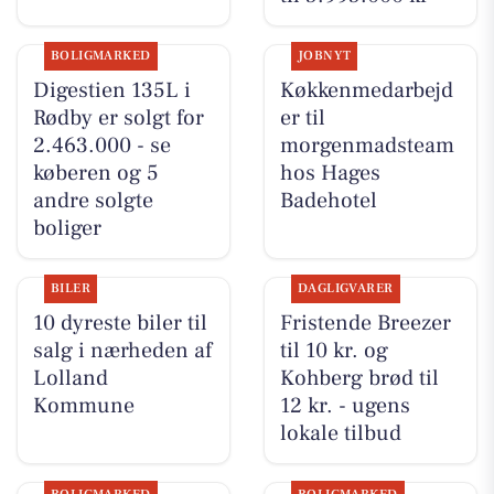
BOLIGMARKED
JOBNYT
Digestien 135L i
Køkkenmedarbejd
Rødby er solgt for
er til
2.463.000 - se
morgenmadsteam
køberen og 5
hos Hages
andre solgte
Badehotel
boliger
BILER
DAGLIGVARER
10 dyreste biler til
Fristende Breezer
salg i nærheden af
til 10 kr. og
Lolland
Kohberg brød til
Kommune
12 kr. - ugens
lokale tilbud