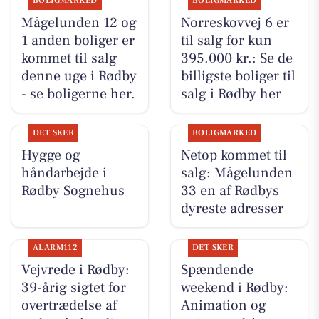
BOLIGMARKED
BOLIGMARKED
Mågelunden 12 og
Norreskovvej 6 er
1 anden boliger er
til salg for kun
kommet til salg
395.000 kr.: Se de
denne uge i Rødby
billigste boliger til
- se boligerne her.
salg i Rødby her
DET SKER
BOLIGMARKED
Hygge og
Netop kommet til
håndarbejde i
salg: Mågelunden
Rødby Sognehus
33 en af Rødbys
dyreste adresser
ALARM112
DET SKER
Vejvrede i Rødby:
Spændende
39-årig sigtet for
weekend i Rødby:
overtrædelse af
Animation og