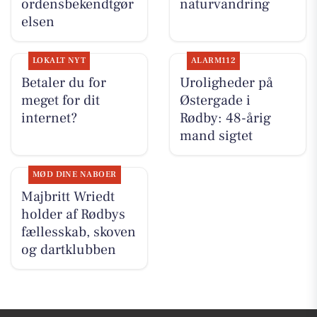
ordensbekendtgør
naturvandring
elsen
LOKALT NYT
ALARM112
Betaler du for
Uroligheder på
meget for dit
Østergade i
internet?
Rødby: 48-årig
mand sigtet
MØD DINE NABOER
Majbritt Wriedt
holder af Rødbys
fællesskab, skoven
og dartklubben