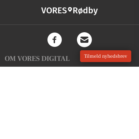
VORES
Rødby
Tilmeld nyhedsbrev
OM VORES DIGITAL
Om os
For annoncører
Vilkår og Privatlivspolitik
Kontakt VORES Digital
Administrer samtykke
GENVEJE