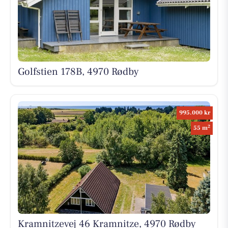
Golfstien 178B, 4970 Rødby
995.000 kr
2
55 m
Kramnitzevej 46 Kramnitze, 4970 Rødby