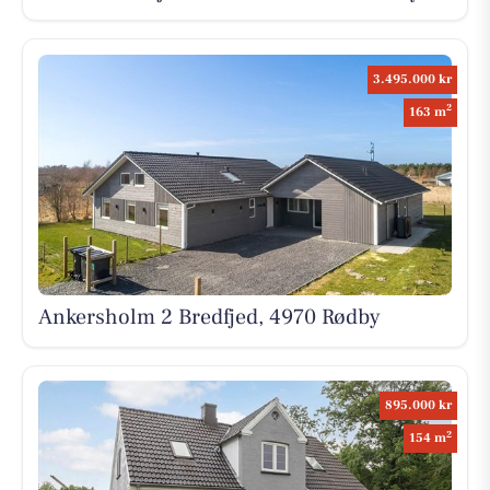
3.495.000 kr
2
163 m
Ankersholm 2 Bredfjed, 4970 Rødby
895.000 kr
2
154 m