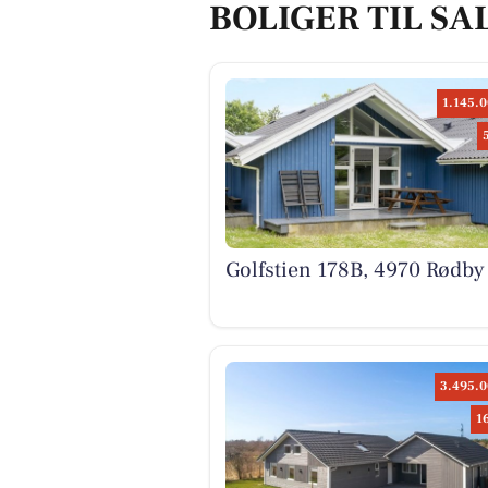
BOLIGER TIL SA
1.145.0
Golfstien 178B, 4970 Rødby
3.495.0
1