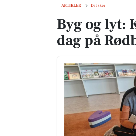
Byg og lyt: Kreativ LEGO-dag på Rødby
ARTIKLER
Det sker
Byg og lyt:
dag på Rødb