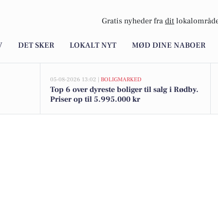
Gratis nyheder fra
dit
lokalområde
V
DET SKER
LOKALT NYT
MØD DINE NABOER
05-08-2026 13:02 |
BOLIGMARKED
Top 6 over dyreste boliger til salg i Rødby.
Priser op til 5.995.000 kr