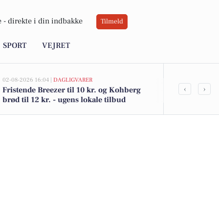
 -
direkte i din indbakke
Tilmeld
SPORT
VEJRET
02-08-2026 16:04 |
DAGLIGVARER
02-08-2026 15:13
‹
›
Fristende Breezer til 10 kr. og Kohberg
Digestien 13
brød til 12 kr. - ugens lokale tilbud
2.463.000 - 
boliger