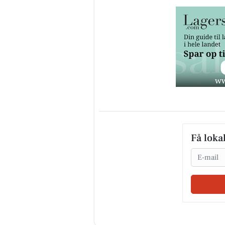
Få loka
Email