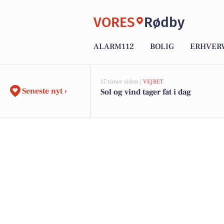
VORES
Rødby
ALARM112
BOLIG
ERHVER
17 timer siden |
VEJRET
Seneste nyt ›
Sol og vind tager fat i dag