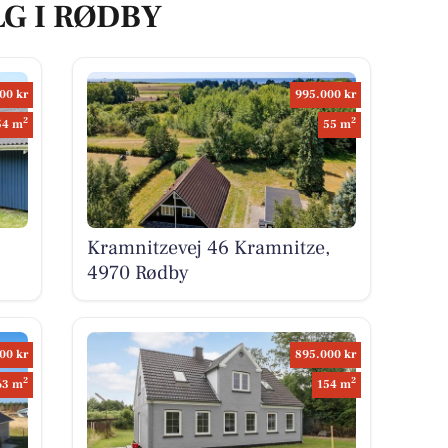
LG I RØDBY
00 kr
995.000 kr
2
2
54 m
55 m
Kramnitzevej 46 Kramnitze,
4970 Rødby
00 kr
895.000 kr
2
2
63 m
154 m