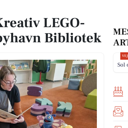
havn Bibliotek
 Kreativ LEGO-
ME
yhavn Bibliotek
AR
VE
Sol 