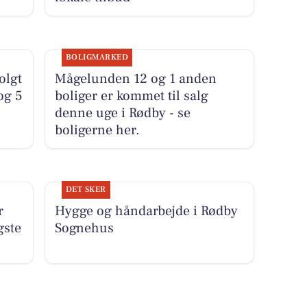
BOLIGMARKED
olgt
Mågelunden 12 og 1 anden
og 5
boliger er kommet til salg
denne uge i Rødby - se
boligerne her.
DET SKER
r
Hygge og håndarbejde i Rødby
gste
Sognehus