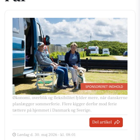
Økonomi, overblik og fleksibilitet fylder mere, når danskerne
planlægger sommerferie. Flere kigger derfor mod ferie
tættere på hjemmet i Danmark og Sverige.
Del artikel
Lørdag d. 30. maj 2026 - kl. 08:01