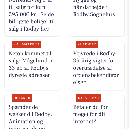
til salg for kun
håndarbejde i
395.000 kr.: Se de
Rødby Sognehus
billigste boliger til
salg i Rødby her
BOLIGMARKED
ALARM112
Netop kommet til
Vejvrede i Rødby:
salg: Mågelunden
39-årig sigtet for
33 en af Rødbys
overtrædelse af
dyreste adresser
ordensbekendtgør
elsen
DET SKER
LOKALT NYT
Spændende
Betaler du for
weekend i Rødby:
meget for dit
Animation og
internet?
naturvandring