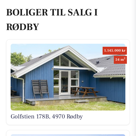
BOLIGER TIL SALG I
RØDBY
1.145.000 kr
2
54 m
Golfstien 178B, 4970 Rødby