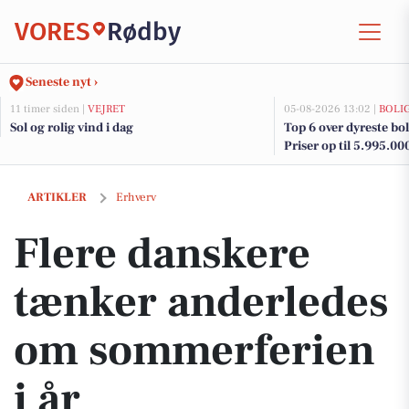
VORES
Rødby
Seneste nyt ›
11 timer siden |
VEJRET
05-08-2026 13:02 |
BOLI
Sol og rolig vind i dag
Top 6 over dyreste boli
Priser op til 5.995.00
Flere danskere tænker anderledes om sommerferien i år
ARTIKLER
Erhverv
Flere danskere
tænker anderledes
om sommerferien
i år