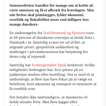
Sommerferien handler for mange om at koble af,
være sammen og få et afbræk fra hverdagen. Men
når ferien skal planlægges, fylder økonomi,
overblik og fleksibilitet mere end tidligere hos
mange danskere.
En undersøgelse fra
VisitDenmark og Epinion
viser,
at 49 procent af danskerne overvejer at holde ferie i
Danmark i år. Samtidig svarer tre ud af fire, at
stigende priser, geopolitisk usikkerhed og
ændringer i privatøkonomien har betydning for
deres valg af rejsemål.
Samtidig har
Forbrugerrådet Tænk
beskrevet, hvilke
rettigheder forbrugere har, hvis prisen på en
pakkerejse ændres efter bestilling. Det er med til at
understrege, at flere kan have fokus på at vælge en
ferieform, hvor økonomi og transport er nemmere at
få overblik over.
Det betyder ikke nødvendigvis, at danskerne vil
holde mindre ferie. Men flere kigger efter