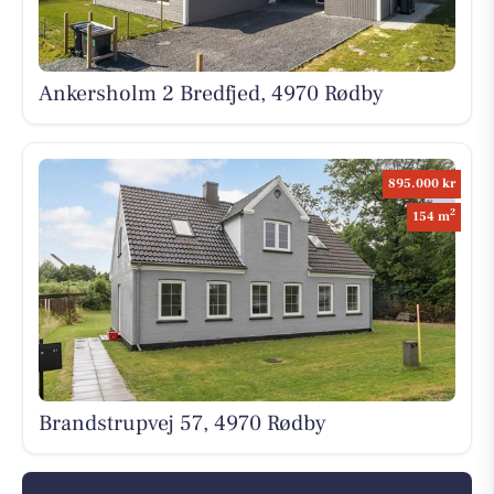
Ankersholm 2 Bredfjed, 4970 Rødby
895.000 kr
2
154 m
Brandstrupvej 57, 4970 Rødby