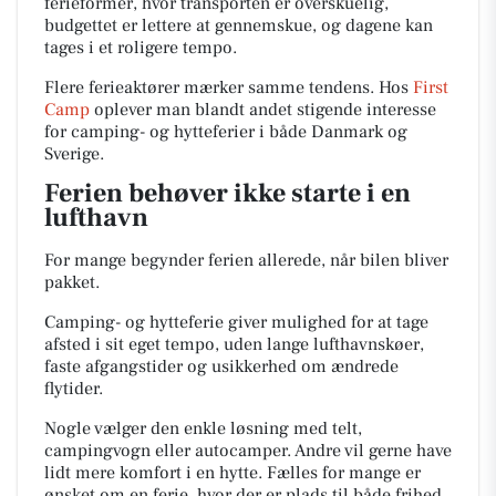
ferieformer, hvor transporten er overskuelig,
budgettet er lettere at gennemskue, og dagene kan
tages i et roligere tempo.
Flere ferieaktører mærker samme tendens. Hos
First
Camp
oplever man blandt andet stigende interesse
for camping- og hytteferier i både Danmark og
Sverige.
Ferien behøver ikke starte i en
lufthavn
For mange begynder ferien allerede, når bilen bliver
pakket.
Camping- og hytteferie giver mulighed for at tage
afsted i sit eget tempo, uden lange lufthavnskøer,
faste afgangstider og usikkerhed om ændrede
flytider.
Nogle vælger den enkle løsning med telt,
campingvogn eller autocamper. Andre vil gerne have
lidt mere komfort i en hytte. Fælles for mange er
ønsket om en ferie, hvor der er plads til både frihed,