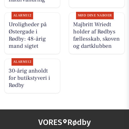
ALARM112
MØD DINE NABOER
Uroligheder på
Majbritt Wriedt
Østergade i
holder af Rødbys
Rødby: 48-årig
fællesskab, skoven
mand sigtet
og dartklubben
ALARM112
30-årig anholdt
for butikstyveri i
Rødby
VORES
Rødby