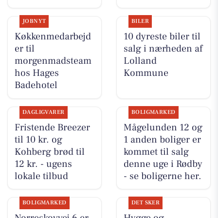
JOBNYT
BILER
Køkkenmedarbejd
10 dyreste biler til
er til
salg i nærheden af
morgenmadsteam
Lolland
hos Hages
Kommune
Badehotel
DAGLIGVARER
BOLIGMARKED
Fristende Breezer
Mågelunden 12 og
til 10 kr. og
1 anden boliger er
Kohberg brød til
kommet til salg
12 kr. - ugens
denne uge i Rødby
lokale tilbud
- se boligerne her.
BOLIGMARKED
DET SKER
Norreskovvej 6 er
Hygge og