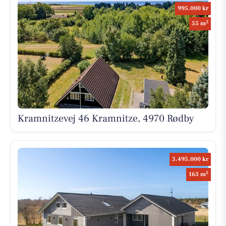
995.000 kr
2
55 m
Kramnitzevej 46 Kramnitze, 4970 Rødby
3.495.000 kr
2
163 m