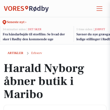
VORES
Rødby
Seneste nyt ›
14 minutter siden |
DET SKER
1 time siden |
JOBNYT
Fra håndarbejde til storfilm: Se hvad der
Savner du nye græsga
sker i Rødby den kommende uge
ledige stillinger i R
Harald Nyborg åbner butik i Maribo
ARTIKLER
Erhverv
Harald Nyborg
åbner butik i
Maribo