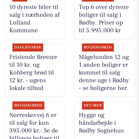
10 dyreste biler til
Top 6 over dyreste
salg i nærheden af
boliger til salg i
Lolland
Rødby. Priser op
Kommune
til 5.995.000 kr
DAGLIGVARER
BOLIGMARKED
Fristende Breezer
Mågelunden 12 og
til 10 kr. og
1 anden boliger er
Kohberg brød til
kommet til salg
12 kr. - ugens
denne uge i Rødby
lokale tilbud
- se boligerne her.
BOLIGMARKED
DET SKER
Norreskovvej 6 er
Hygge og
til salg for kun
håndarbejde i
395.000 kr.: Se de
Rødby Sognehus
billigste boliger til