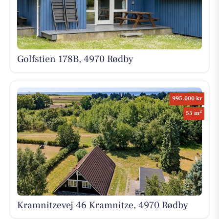
Golfstien 178B, 4970 Rødby
995.000 kr
2
55 m
Kramnitzevej 46 Kramnitze, 4970 Rødby