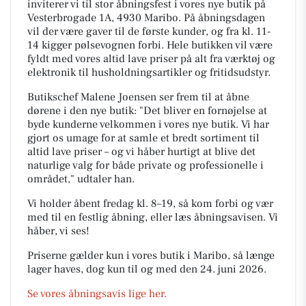
inviterer vi til stor åbningsfest i vores nye butik på
Vesterbrogade 1A, 4930 Maribo. På åbningsdagen
vil der være gaver til de første kunder, og fra kl. 11-
14 kigger pølsevognen forbi. Hele butikken vil være
fyldt med vores altid lave priser på alt fra værktøj og
elektronik til husholdningsartikler og fritidsudstyr.
Butikschef Malene Joensen ser frem til at åbne
dørene i den nye butik:
"Det bliver en fornøjelse at
byde kunderne velkommen i vores nye butik. Vi har
gjort os umage for at samle et bredt sortiment til
altid lave priser – og vi håber hurtigt at blive det
naturlige valg for både private og professionelle i
området," udtaler han.
Vi holder åbent fredag kl. 8–19, så kom forbi og vær
med til en festlig åbning, eller læs åbningsavisen. Vi
håber, vi ses!
Priserne gælder kun i vores butik i Maribo, så længe
lager haves, dog kun til og med den 24. juni 2026.
Se vores åbningsavis lige her.