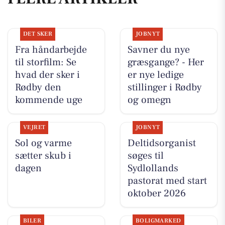
DET SKER
JOBNYT
Fra håndarbejde
Savner du nye
til storfilm: Se
græsgange? - Her
hvad der sker i
er nye ledige
Rødby den
stillinger i Rødby
kommende uge
og omegn
VEJRET
JOBNYT
Sol og varme
Deltidsorganist
sætter skub i
søges til
dagen
Sydlollands
pastorat med start
oktober 2026
BILER
BOLIGMARKED