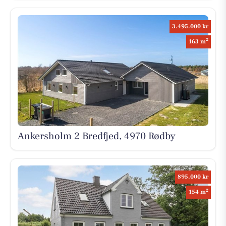
3.495.000 kr
2
163 m
Ankersholm 2 Bredfjed, 4970 Rødby
895.000 kr
2
154 m