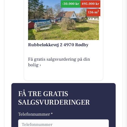
-30.000 kr
495.000 kr
2
136 m
Rubbeløkkevej 2 4970 Rødby
Få gratis salgsvurdering på din
bolig ›
FÅ TRE GRATIS
SALGSVURDERINGER
Telefonnummer *