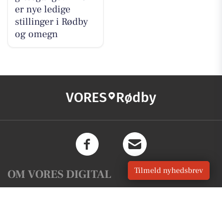
er nye ledige
stillinger i Rødby
og omegn
VORES
Rødby
Tilmeld nyhedsbrev
OM VORES DIGITAL
Om os
For annoncører