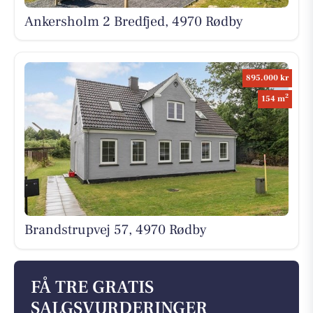
Ankersholm 2 Bredfjed, 4970 Rødby
895.000 kr
2
154 m
Brandstrupvej 57, 4970 Rødby
FÅ TRE GRATIS
SALGSVURDERINGER