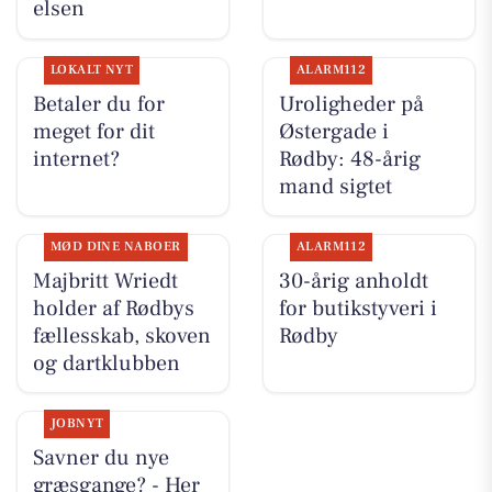
elsen
LOKALT NYT
ALARM112
Betaler du for
Uroligheder på
meget for dit
Østergade i
internet?
Rødby: 48-årig
mand sigtet
MØD DINE NABOER
ALARM112
Majbritt Wriedt
30-årig anholdt
holder af Rødbys
for butikstyveri i
fællesskab, skoven
Rødby
og dartklubben
JOBNYT
Savner du nye
græsgange? - Her