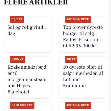
FLERE ARTIKLER
VEJRET
BOLIGMARKED
Sol og rolig vind i
Top 6 over dyreste
dag
boliger til salg i
Rødby. Priser op
til 5.995.000 kr
JOBNYT
BILER
Køkkenmedarbejd
10 dyreste biler til
er til
salg i nærheden af
morgenmadsteam
Lolland
hos Hages
Kommune
Badehotel
DAGLIGVARER
BOLIGMARKED