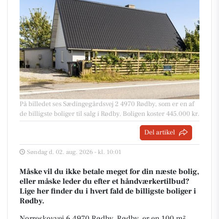
På billedet ses Sædingegårdsvej 2 4970 Rødby, som er en af
de billigste boliger til salg i Rødby. Boligen koster 445.000 kr.
Del artikel
Søndag d. 02. aug. 2026 - kl. 10:01
Måske vil du ikke betale meget for din næste bolig,
eller måske leder du efter et håndværkertilbud?
Lige her finder du i hvert fald de billigste boliger i
Rødby.
Norreskovvej 6 4970 Rødby, Rødby, er en 100 m²