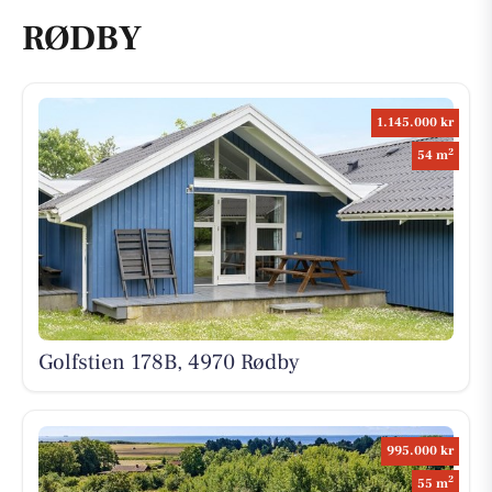
RØDBY
1.145.000 kr
2
54 m
Golfstien 178B, 4970 Rødby
995.000 kr
2
55 m