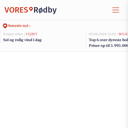
VORES
Rødby
Seneste nyt ›
8 timer siden |
VEJRET
05-08-2026 13:02 |
BOLI
Sol og rolig vind i dag
Top 6 over dyreste boli
Priser op til 5.995.00