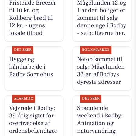
Fristende Breezer
Mågelunden 12 og
til 10 kr. og
1 anden boliger er
Kohberg brød til
kommet til salg
12 kr. - ugens
denne uge i Rødby
lokale tilbud
- se boligerne her.
DET SKER
BOLIGMARKED
Hygge og
Netop kommet til
håndarbejde i
salg: Mågelunden
Rødby Sognehus
33 en af Rødbys
dyreste adresser
ALARM112
DET SKER
Vejvrede i Rødby:
Spændende
39-årig sigtet for
weekend i Rødby:
overtrædelse af
Animation og
ordensbekendtgør
naturvandring