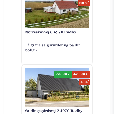
2
100 m
Norreskovvej 6 4970 Rødby
Få gratis salgsvurdering på din
bolig ›
-50.000 kr
445.000 kr
2
87 m
Sædingegårdsvej 2 4970 Rødby