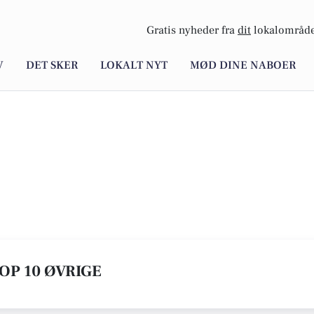
Gratis nyheder fra
dit
lokalområde
V
DET SKER
LOKALT NYT
MØD DINE NABOER
TOP 10 ØVRIGE