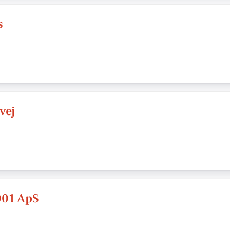
s
vej
001 ApS