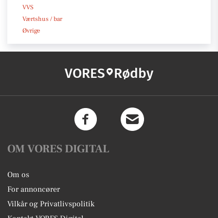
VVS
Værtshus / bar
Øvrige
VORES
Rødby
OM VORES DIGITAL
Om os
For annoncører
Vilkår og Privatlivspolitik