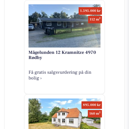
1.595.000 kr
2
112 m
Mågelunden 12 Kramnitze 4970
Rødby
Få gratis salgsvurdering på din
bolig ›
895.000 kr
2
160 m