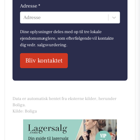
Adresse *
Adresse
Dine oplysninger deles med op til tre lokale
ejendomsmæglere, som efterfølgende vil kontakte
dig vedr. salgsvurdering.
Bliv kontaktet
Data er automatisk hentet fra eksterne kilder, herunder
Boliga.
Kilde: Boliga