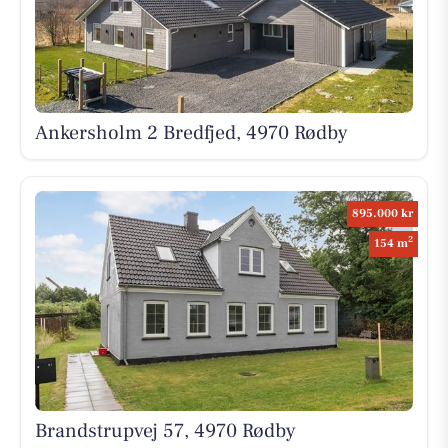
Ankersholm 2 Bredfjed, 4970 Rødby
895.000 kr
2
154 m
Brandstrupvej 57, 4970 Rødby