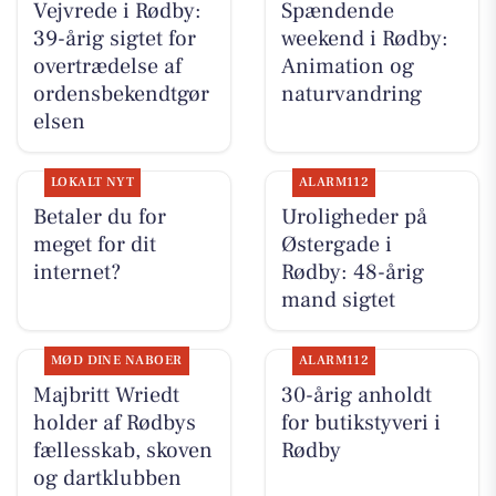
Vejvrede i Rødby:
Spændende
39-årig sigtet for
weekend i Rødby:
overtrædelse af
Animation og
ordensbekendtgør
naturvandring
elsen
LOKALT NYT
ALARM112
Betaler du for
Uroligheder på
meget for dit
Østergade i
internet?
Rødby: 48-årig
mand sigtet
MØD DINE NABOER
ALARM112
Majbritt Wriedt
30-årig anholdt
holder af Rødbys
for butikstyveri i
fællesskab, skoven
Rødby
og dartklubben