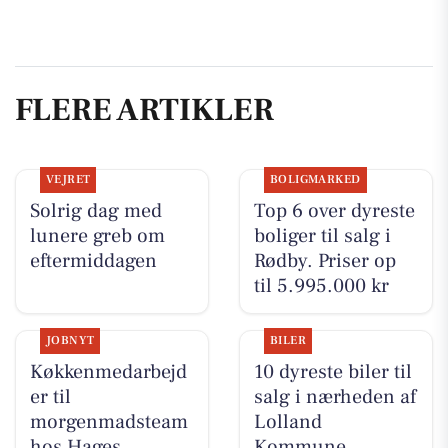
FLERE ARTIKLER
VEJRET
BOLIGMARKED
Solrig dag med
Top 6 over dyreste
lunere greb om
boliger til salg i
eftermiddagen
Rødby. Priser op
til 5.995.000 kr
JOBNYT
BILER
Køkkenmedarbejd
10 dyreste biler til
er til
salg i nærheden af
morgenmadsteam
Lolland
hos Hages
Kommune