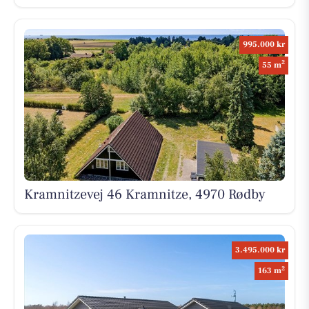
995.000 kr
2
55 m
Kramnitzevej 46 Kramnitze, 4970 Rødby
3.495.000 kr
2
163 m