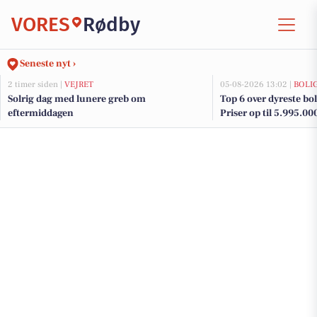
VORES
Rødby
Seneste nyt ›
2 timer siden |
VEJRET
05-08-2026 13:02 |
BOLI
Solrig dag med lunere greb om
Top 6 over dyreste boli
eftermiddagen
Priser op til 5.995.00