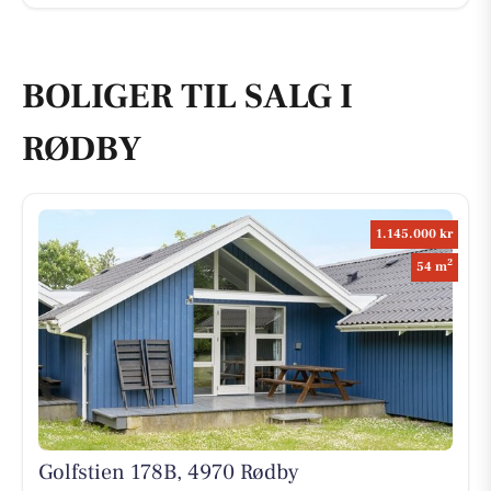
BOLIGER TIL SALG I
RØDBY
1.145.000 kr
2
54 m
Golfstien 178B, 4970 Rødby