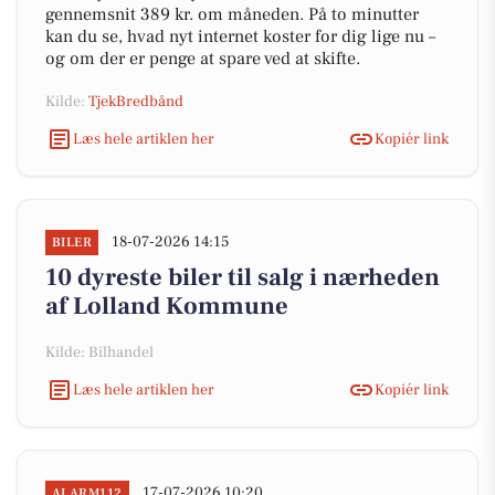
gennemsnit 389 kr. om måneden. På to minutter
kan du se, hvad nyt internet koster for dig lige nu –
og om der er penge at spare ved at skifte.
Kilde:
TjekBredbånd
Læs hele artiklen her
Kopiér link
18-07-2026 14:15
BILER
10 dyreste biler til salg i nærheden
af Lolland Kommune
Kilde: Bilhandel
Læs hele artiklen her
Kopiér link
17-07-2026 10:20
ALARM112