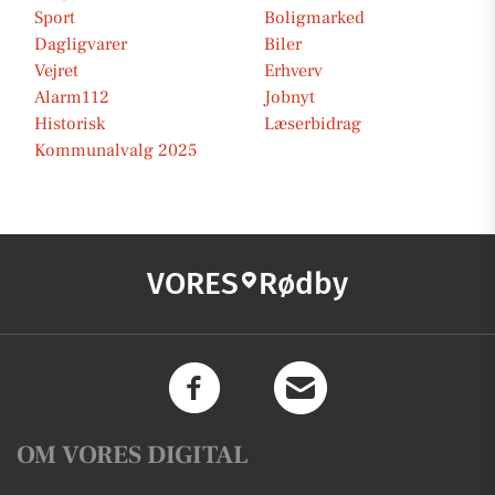
Sport
Boligmarked
Dagligvarer
Biler
Vejret
Erhverv
Alarm112
Jobnyt
Historisk
Læserbidrag
Kommunalvalg 2025
VORES
Rødby
OM VORES DIGITAL