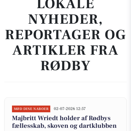
LOKALE
NYHEDER,
REPORTAGER OG
ARTIKLER FRA
RØDBY
02-07-2026 12:57
MØD DINE NABOER
Majbritt Wriedt holder af Rødbys
fællesskab, skoven og dartklubben